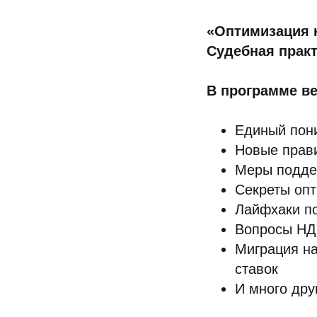
«Оптимизация н
Судебная прак
В программе ве
Единый пон
Новые прав
Меры подде
Секреты опт
Лайфхаки по
Вопросы НД
Миграция н
ставок
И много дру