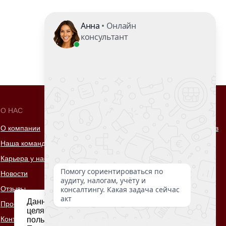
О НАС
ПРОЧЕЕ
О компании
Российский союз налогоплательщиков
Наша команда
Зеленая лампа
Карьера у нас
Институт внутренних аудиторов
Новости
620014, Екатеринбург,
Отзывы
проспект Ленина, 8 ,эт.11
Данный веб-сайт использует cookie-файлы в
Проекты
Пн-Пт с 9:00 до 18:00
целях предоставления вам лучшего
Контакты
Смотреть на карте
пользовательского опыта на нашем сайте.