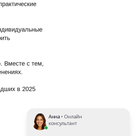
практические
индивидуальные
рить
. Вместе с тем,
енениях.
едших в 2025