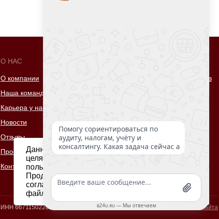
О НАС
ПРОЧЕЕ
О компании
Российский союз налогоплательщиков
Наша команда
Зеленая лампа
Карьера у нас
Институт внутренних аудиторов
Новости
620014, Екатеринбург,
Отзывы
проспект Ленина, 8 ,эт.11
Данный веб-сайт использует cookie-файлы в
Проекты
Пн-Пт с 9:00 до 18:00
целях предоставления вам лучшего
Контакты
Смотреть на карте
пользовательского опыта на нашем сайте.
Продолжая использовать данный сайт, вы
соглашаетесь с использованием нами cookie-
файлов.
ИНН 6671150220
Разработка сайта