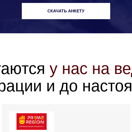
СКАЧАТЬ АНКЕТУ
таются
у
нас на в
рации
и до
насто