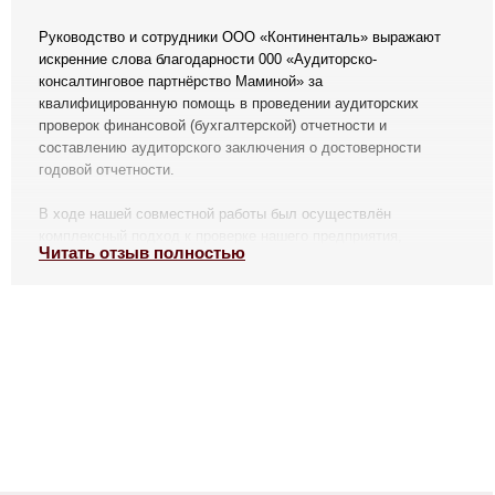
Руководство и сотрудники ООО «Континенталь» выражают
искренние слова благодарности 000 «Аудиторско-
консалтинговое партнёрство Маминой» за
квалифицированную помощь в проведении аудиторских
проверок финансовой (бухгалтерской) отчетности и
составлению аудиторского заключения о достоверности
годовой отчетности.
В ходе нашей совместной работы был осуществлён
комплексный подход к проверке нашего предприятия,
Читать отзыв полностью