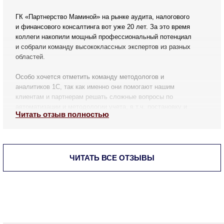
ГК «Партнерство Маминой» на рынке аудита, налогового
и финансового консалтинга вот уже 20 лет. За это время
коллеги накопили мощный профессиональный потенциал
и собрали команду высококлассных экспертов из разных
областей.
Особо хочется отметить команду методологов и
аналитиков 1С, так как именно они помогают нашим
клиентам и партнерам решать сложные вопросы по
автоматизации и методологии учета, в т.ч. постановку и
Читать отзыв полностью
автоматизацию раздельного учета по гособоронзаказу.
ЧИТАТЬ ВСЕ ОТЗЫВЫ