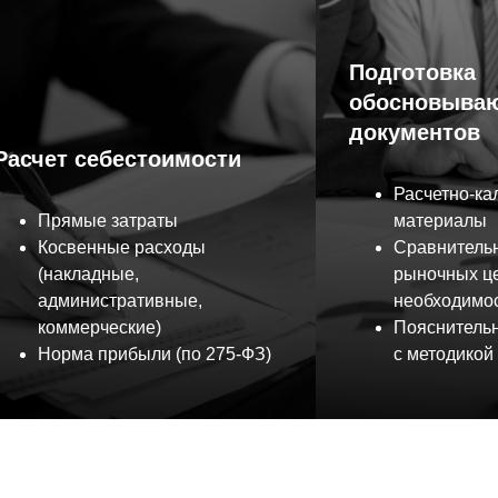
Подготовка
обосновыва
документов
Расчет себестоимости
Расчетно-ка
Прямые затраты
материалы
Косвенные расходы
Сравнитель
(накладные,
рыночных це
административные,
необходимос
коммерческие)
Пояснительн
Норма прибыли (по 275-ФЗ)
с методикой