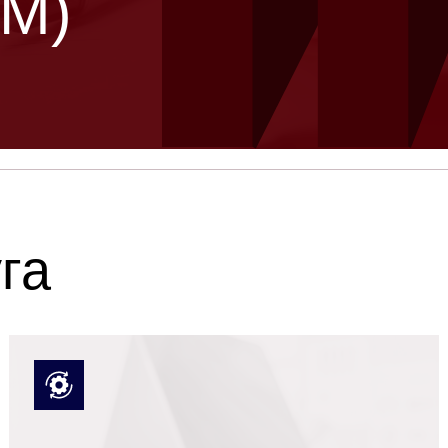
КМ)
га