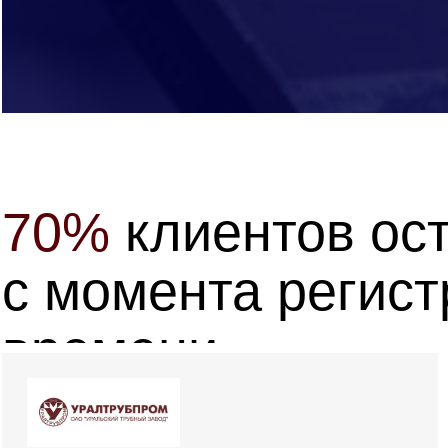
70%
клиентов
ос
с
момента
регист
времени