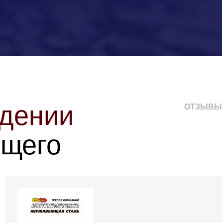
едении
ОТЗЫВЫ
ящего