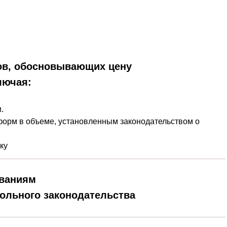
ов, обосновывающих цену
лючая:
.
форм в объеме, установленным законодательством о
ку
ованиям
ольного законодательства