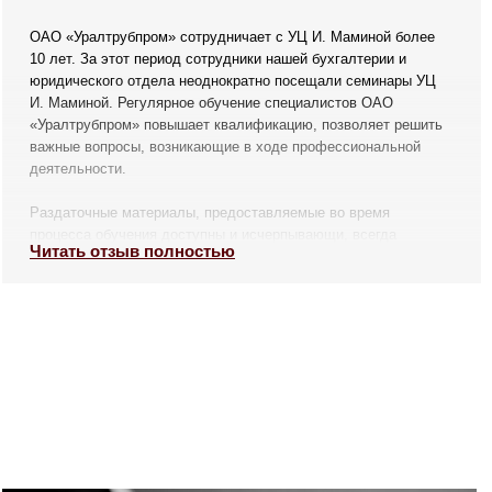
ОАО «Уралтрубпром» сотрудничает с УЦ И. Маминой более
10 лет. За этот период сотрудники нашей бухгалтерии и
юридического отдела неоднократно посещали семинары УЦ
И. Маминой. Регулярное обучение специалистов ОАО
«Уралтрубпром» повышает квалификацию, позволяет решить
важные вопросы, возникающие в ходе профессиональной
деятельности.
Раздаточные материалы, предоставляемые во время
процесса обучения доступны и исчерпывающи, всегда
Читать отзыв полностью
содержат актуальную информацию.