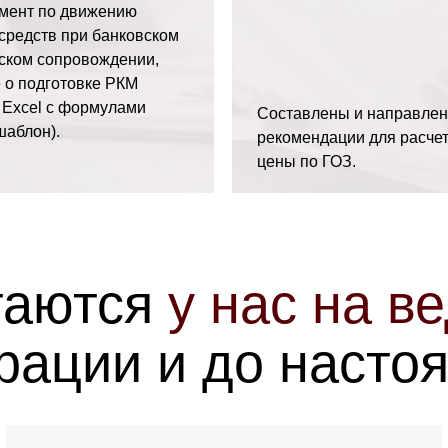
амент по движению
средств при банковском
йском сопровождении,
 о подготовке РКМ
 Excel с формулами
Составлены и направле
шаблон).
рекомендации для расче
цены по ГОЗ.
таются
у
нас на в
рации
и до
насто