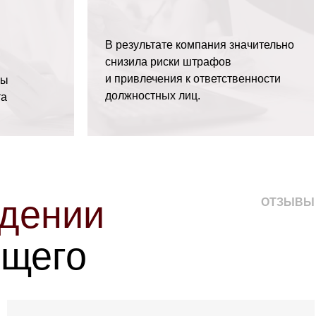
В результате компания значительно
снизила риски штрафов
и привлечения к ответственности
ны
должностных лиц.
та
едении
ОТЗЫВЫ
ящего