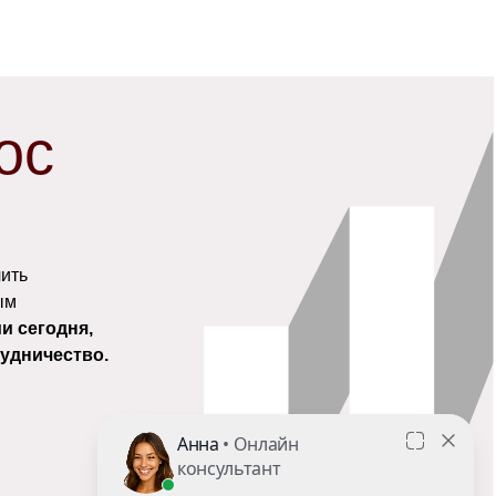
ос
чить
ым
и сегодня,
рудничество.