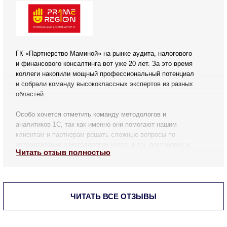
ГК «Партнерство Маминой» на рынке аудита, налогового
и финансового консалтинга вот уже 20 лет. За это время
коллеги накопили мощный профессиональный потенциал
и собрали команду высококлассных экспертов из разных
областей.
Особо хочется отметить команду методологов и
аналитиков 1С, так как именно они помогают нашим
клиентам и партнерам решать сложные вопросы по
автоматизации и методологии учета, в т.ч. постановку и
Читать отзыв полностью
автоматизацию раздельного учета по гособоронзаказу.
ЧИТАТЬ ВСЕ ОТЗЫВЫ