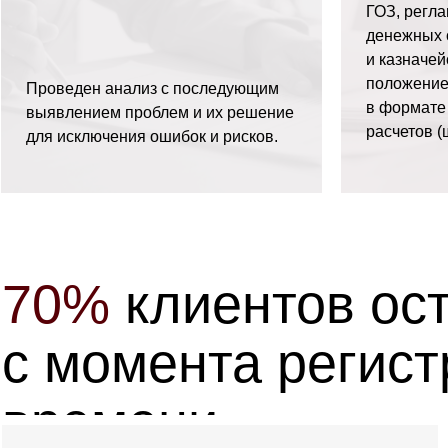
ГОЗ, регл
денежных 
и казначе
положение
Проведен анализ с последующим
в формате
выявлением проблем и их решение
расчетов (
для исключения ошибок и рисков.
70%
клиентов
ос
с
момента
регист
времени