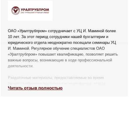
ОАО «Уралтрубпром» сотрудничает с УЦ И. Маминой более
10 лет. За этот период сотрудники нашей бухгалтерии и
юридического отдела неоднократно посещали семинары УЦ
И. Маминой. Регулярное обучение специалистов ОАО
«Уралтрубпром» повышает квалификацию, позволяет решить
важные вопросы, возникающие в ходе профессиональной
деятельности.
Раздаточные материалы, предоставляемые во время
процесса обучения доступны и исчерпывающи, всегда
Читать отзыв полностью
содержат актуальную информацию.